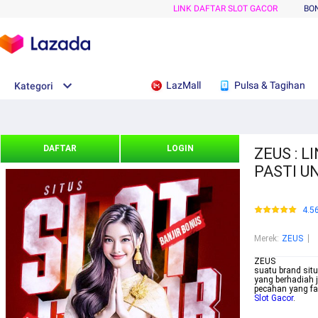
LINK DAFTAR SLOT GACOR
BO
LazMall
Pulsa & Tagihan
Kategori
DAFTAR
LOGIN
ZEUS : 
PASTI U
4.5
Merek
:
ZEUS
ZEUS
suatu brand sit
yang berhadiah
pecahan yang fa
Slot Gacor
.