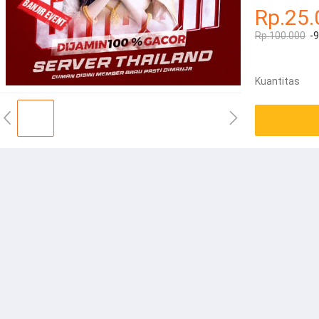
Rp.25.
Rp.100.000
-
Kuantitas