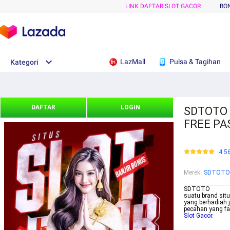
LINK DAFTAR SLOT GACOR
BO
LazMall
Pulsa & Tagihan
Kategori
DAFTAR
LOGIN
SDTOTO 
FREE PA
4.5
Merek
:
SDTOTO
SDTOTO
suatu brand sit
yang berhadiah
pecahan yang fa
Slot Gacor
.