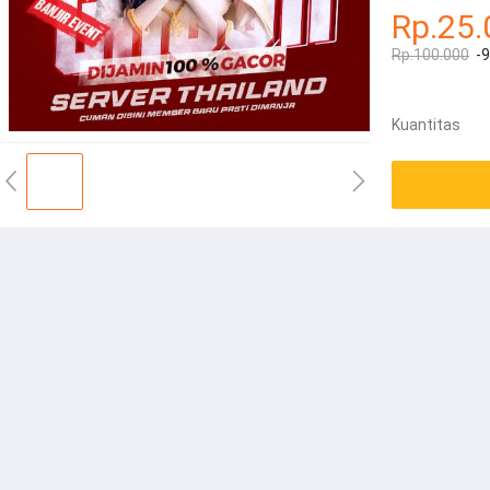
Rp.25.
Rp.100.000
-
Kuantitas