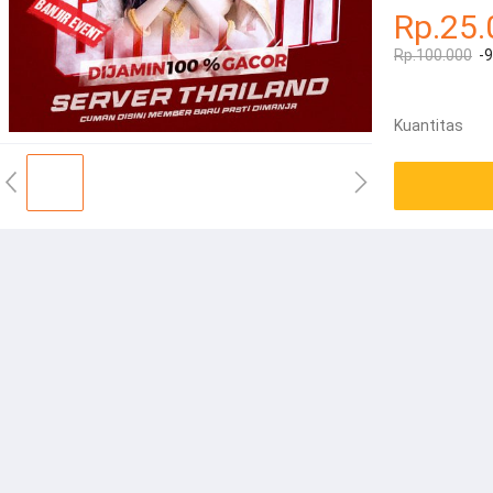
Rp.25.
Rp.100.000
-
Kuantitas