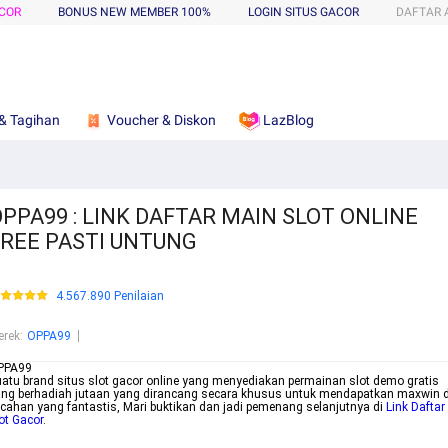
ACOR
BONUS NEW MEMBER 100%
LOGIN SITUS GACOR
DAFTAR 
& Tagihan
Voucher & Diskon
LazBlog
PPA99 : LINK DAFTAR MAIN SLOT ONLINE
FREE PASTI UNTUNG
4.567.890 Penilaian
erek
:
OPPA99
PPA99
atu brand situs slot gacor online yang menyediakan permainan slot demo gratis
ang berhadiah jutaan yang dirancang secara khusus untuk mendapatkan maxwin 
cahan yang fantastis, Mari buktikan dan jadi pemenang selanjutnya di
Link Daftar
ot Gacor
.