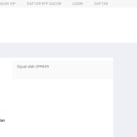
AKUN VIP
DAFTAR RTP GACOR
LOGIN
DAFTAR
Dijual oleh OPPA99
dan