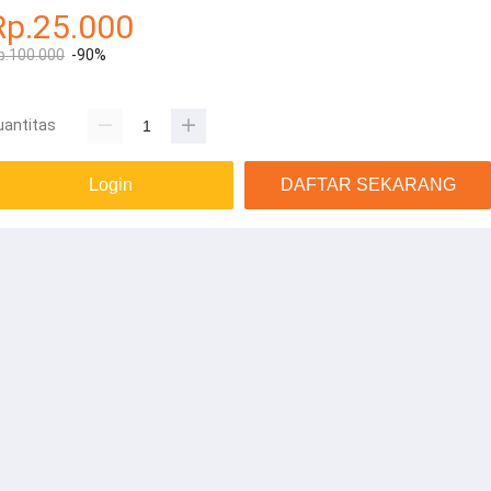
Rp.25.000
p.100.000
-90%
uantitas
Login
DAFTAR SEKARANG