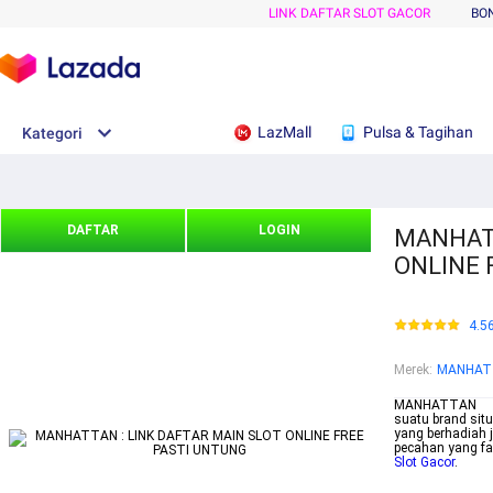
LINK DAFTAR SLOT GACOR
BO
LazMall
Pulsa & Tagihan
Kategori
DAFTAR
LOGIN
MANHATT
ONLINE 
4.5
Merek
:
MANHAT
MANHATTAN
suatu brand sit
yang berhadiah
pecahan yang fa
Slot Gacor
.