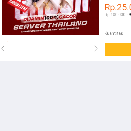
Rp.25.
Rp.100.000
-
Kuantitas