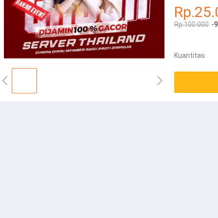
Rp.25.
Rp.100.000
-
Kuantitas