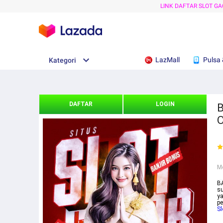
LINK DAFTAR SLOT G
LazMall
Pulsa 
Kategori
DAFTAR
LOGIN
B
M
B
su
y
pe
Sl