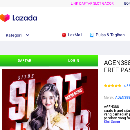
LINK DAFTAR SLOT GACOR
BO
LazMall
Pulsa & Tagihan
Kategori
DAFTAR
LOGIN
AGEN388
FREE PA
4.5
Merek
:
AGEN38
AGEN388
suatu brand sit
yang berhadiah
pecahan yang fa
Slot Gacor
.