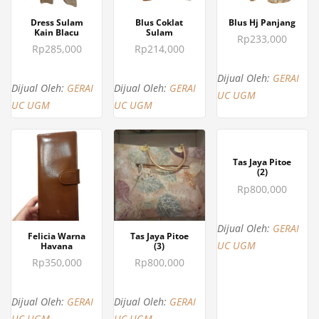
BELI SEKARANG
BELI SEKARANG
BELI SEKARANG
Dress Sulam
Blus Coklat
Blus Hj Panjang
Kain Blacu
Sulam
Rp
233,000
Rp
285,000
Rp
214,000
Dijual Oleh:
GERAI
Dijual Oleh:
GERAI
Dijual Oleh:
GERAI
UC UGM
UC UGM
UC UGM
BELI SEKARANG
Tas Jaya Pitoe
(2)
Rp
800,000
Dijual Oleh:
GERAI
BELI SEKARANG
BELI SEKARANG
Felicia Warna
Tas Jaya Pitoe
UC UGM
Havana
(3)
Rp
350,000
Rp
800,000
Dijual Oleh:
GERAI
Dijual Oleh:
GERAI
UC UGM
UC UGM