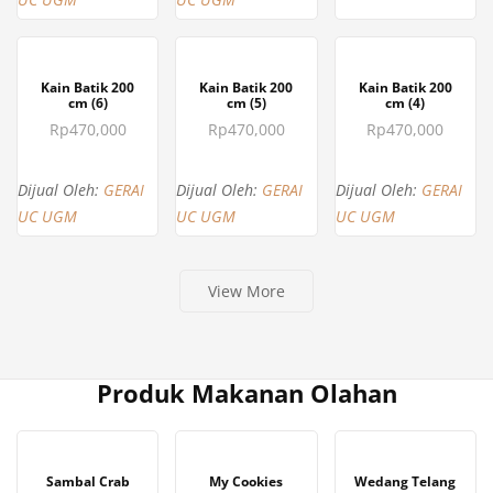
BELI SEKARANG
BELI SEKARANG
BELI SEKARANG
Kain Batik 200
Kain Batik 200
Kain Batik 200
cm (6)
cm (5)
cm (4)
Rp
470,000
Rp
470,000
Rp
470,000
Dijual Oleh:
GERAI
Dijual Oleh:
GERAI
Dijual Oleh:
GERAI
UC UGM
UC UGM
UC UGM
View More
Produk Makanan Olahan
BELI SEKARANG
BELI SEKARANG
BELI SEKARANG
Sambal Crab
My Cookies
Wedang Telang