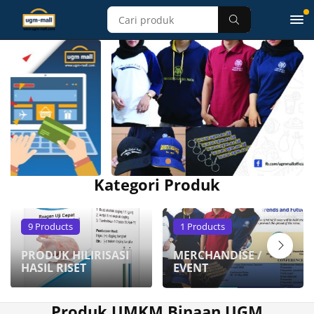
Kategori Produk
9 Products
1 Products
PRODUK HILIRISASI
MERCHANDISE /
HASIL RISET
EVENT
Produk UMKM Binaan UGM