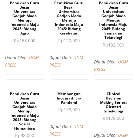
BELI SEKARANG
BELI SEKARANG
BELI SEKARANG
Pemikiran Guru
Pemikiran Guru
Pemikiran Guru
Besar
Besar
Besar
Universitas
Universitas
Universitas
Gadjah Mada
Gadjah Mada
Gadjah Mada
Menuju
Menuju
Menuju
Indonesia Maju
Indonesia Maju
Indonesia Maju
2045: Bidang
2045: Bidang
2045: Bidang
Agro
kesehatan
Sains dan
Teknologi
Rp
168,000
Rp
120,000
Rp
132,000
Dijual Oleh:
UGM
Dijual Oleh:
UGM
Dijual Oleh:
UGM
PRESS
PRESS
PRESS
BELI SEKARANG
BELI SEKARANG
BELI SEKARANG
Pemikiran Guru
Membangun
Clinical
Besar
Inovasi di Era
Decision
Universitas
Pandemi
Making Series:
Gadjah Mada
Obstetri
Rp
178,000
Menuju
Ginekologi
Indonesia Maju
Rp
178,000
2045: Bidang
Sosial
Dijual Oleh:
UGM
Humaniora
PRESS
Dijual Oleh:
UGM
Rp
98,000