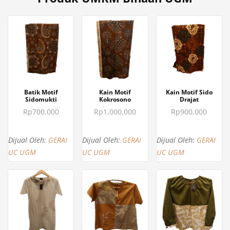
BELI SEKARANG
BELI SEKARANG
BELI SEKARANG
Batik Motif
Kain Motif
Kain Motif Sido
Sidomukti
Kokrosono
Drajat
Rp
700,000
Rp
1,000,000
Rp
900,000
Dijual Oleh:
GERAI
Dijual Oleh:
GERAI
Dijual Oleh:
GERAI
UC UGM
UC UGM
UC UGM