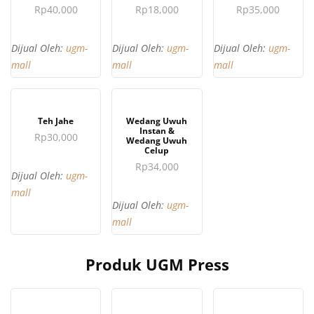
Rp
40,000
Rp
18,000
Rp
35,000
Dijual Oleh:
ugm-
Dijual Oleh:
ugm-
Dijual Oleh:
ugm-
mall
mall
mall
BELI SEKARANG
BELI SEKARANG
Teh Jahe
Wedang Uwuh
Instan &
Rp
30,000
Wedang Uwuh
Celup
Rp
34,000
Dijual Oleh:
ugm-
mall
Dijual Oleh:
ugm-
mall
Produk UGM Press